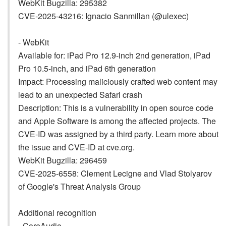
WebKit Bugzilla: 295382
CVE-2025-43216: Ignacio Sanmillan (@ulexec)
- WebKit
Available for: iPad Pro 12.9-inch 2nd generation, iPad
Pro 10.5-inch, and iPad 6th generation
Impact: Processing maliciously crafted web content may
lead to an unexpected Safari crash
Description: This is a vulnerability in open source code
and Apple Software is among the affected projects. The
CVE-ID was assigned by a third party. Learn more about
the issue and CVE-ID at cve.org.
WebKit Bugzilla: 296459
CVE-2025-6558: Clement Lecigne and Vlad Stolyarov
of Google's Threat Analysis Group
Additional recognition
- CoreAudio