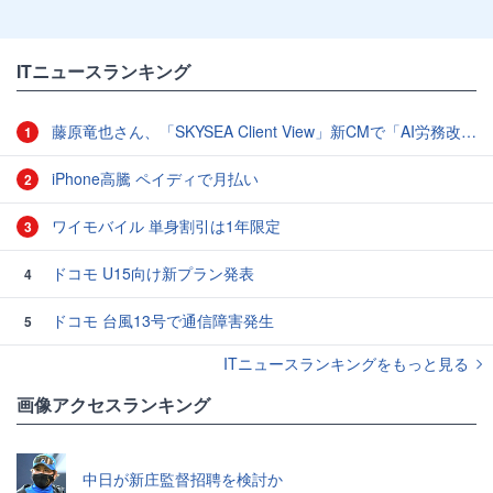
ITニュースランキング
藤原竜也さん、「SKYSEA Client View」新CMで「AI労務改善」をアピール 働き方をAIが分析したら「すぐに休んで」と言われる？
1
iPhone高騰 ペイディで月払い
2
ワイモバイル 単身割引は1年限定
3
ドコモ U15向け新プラン発表
4
ドコモ 台風13号で通信障害発生
5
ITニュースランキングをもっと見る
画像アクセスランキング
中日が新庄監督招聘を検討か