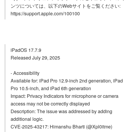
ンツについては、以下のWebサイトをご覧ください:
https://support.apple.com/100100
iPadOS 17.7.9
Released July 29, 2025
- Accessibility
Available for: iPad Pro 12.9-inch 2nd generation, iPad
Pro 10.5-inch, and iPad 6th generation
Impact: Privacy Indicators for microphone or camera
access may not be correctly displayed
Description: The issue was addressed by adding
additional logic.
CVE-2025-43217: Himanshu Bharti (@Xpl0itme)