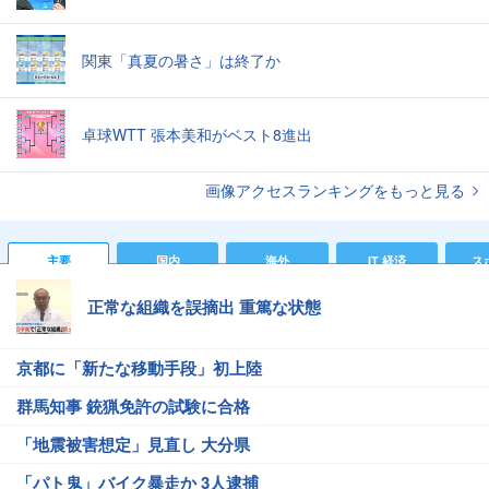
関東「真夏の暑さ」は終了か
卓球WTT 張本美和がベスト8進出
画像アクセスランキングをもっと見る
主要
国内
海外
IT 経済
ス
正常な組織を誤摘出 重篤な状態
京都に「新たな移動手段」初上陸
群馬知事 銃猟免許の試験に合格
「地震被害想定」見直し 大分県
「パト鬼」バイク暴走か 3人逮捕