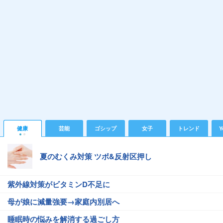
健康
芸能
ゴシップ
女子
トレンド
Y
夏のむくみ対策 ツボ&反射区押し
紫外線対策がビタミンD不足に
母が娘に減量強要→家庭内別居へ
睡眠時の悩みを解消する過ごし方