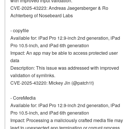
with improved input validation.
CVE-2025-43223: Andreas Jaegersberger & Ro
Achterberg of Nosebeard Labs
- copyfile
Available for: iPad Pro 12.9-inch 2nd generation, iPad
Pro 10.5-inch, and iPad 6th generation
Impact: An app may be able to access protected user
data
Description: This issue was addressed with improved
validation of symlinks.
CVE-2025-43220: Mickey Jin (@patch1t)
- CoreMedia
Available for: iPad Pro 12.9-inch 2nd generation, iPad
Pro 10.5-inch, and iPad 6th generation
Impact: Processing a maliciously crafted media file may
lead to unexpected app termination or corrupt process