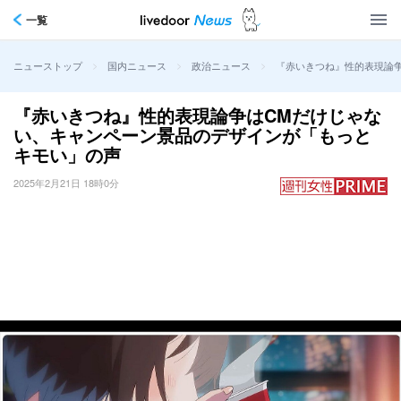
一覧
>
>
>
『赤いきつね』性的表現論
ニューストップ
国内ニュース
政治ニュース
『赤いきつね』性的表現論争はCMだけじゃな
い、キャンペーン景品のデザインが「もっと
キモい」の声
2025年2月21日 18時0分