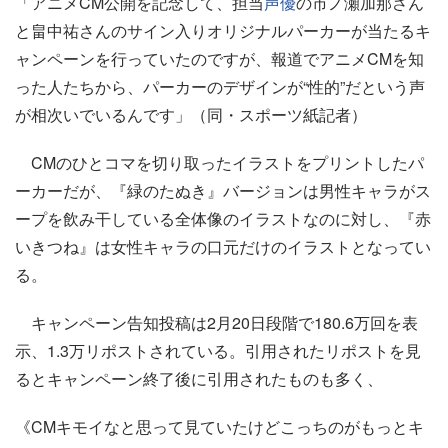
「アニメCM公開を記念して、担当
声優
の市ノ瀬加那さん
と畠中祐さんのサイン入りオリジナルパーカーが当たるキ
ャンペーンを行っていたのですが、報道でアニメCMを知
った人たちから、パーカーのデザインが“性的”だという声
が相次いでいるんです」（同・スポーツ紙記者）
CMのひとコマを切り取ったイラストをプリントしたパ
ーカーだが、『緑のたぬき』バージョンは男性キャラがス
ープを飲み干している全体像のイラストなのに対し、『赤
いきつね』は女性キャラの口元だけのイラストとなってい
る。
キャンペーン告知投稿は2月20日段階で180.6万回を表
示、1.3万リポストされている。引用されたリポストを見
るとキャンペーン終了後に引用されたものも多く、
《CMキモイなと思って見ていたけどこっちのがもっとキ