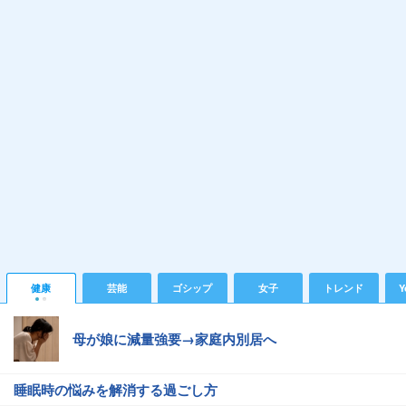
健康
芸能
ゴシップ
女子
トレンド
Y
母が娘に減量強要→家庭内別居へ
睡眠時の悩みを解消する過ごし方