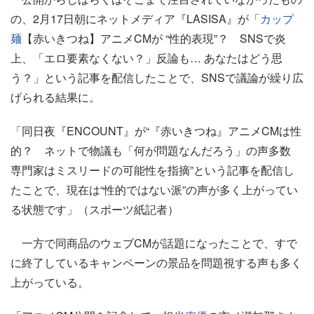
の、2月17日朝にネットメディア『LASISA』が「
カップ
麺
【赤いきつね】アニメCMが “性的表現”？ SNSで炎
上、「エロ要素なくない？」反論も… あなたはどう思
う？」という記事を配信したことで、SNSで議論が繰り広
げられる結果に。
「同日夜『ENCOUNT』が“『赤いきつね』アニメCMは性
的？ ネットで物議も「何が問題なんだろう」の声多数
専門家はミスリードの可能性を指摘”という記事を配信し
たことで、現在は“性的ではない派”の声が多く上がってい
る状態です」（スポーツ紙記者）
一方で同商品のウェブCMが話題になったことで、すで
に終了しているキャンペーンの景品を問題視する声も多く
上がっている。