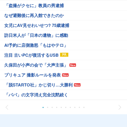
「盗撮がクセに」教員の男逮捕
なぜ避難後に再入館できたのか
女児にAV見せわいせつ? 75歳逮捕
訪日米人が「日本の遺物」に感動
AI予約に店側激怒「もはやテロ」
注目 古いPCが復活するUSB
久保田が小声の会で「大声主張」
プリキュア 撮影ルールを発表
「脱STARTO社」かじ切り…大勝利
「パパ」の文字消え完全沈黙続く