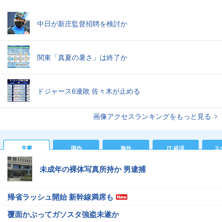
中日が新庄監督招聘を検討か
関東「真夏の暑さ」は終了か
ドジャース6連敗 佐々木が止める
画像アクセスランキングをもっと見る
主要
国内
海外
IT 経済
ス
未成年の裸体写真所持か 男逮捕
帰省ラッシュ開始 新幹線満席も
覆面かぶってガソスタ強盗未遂か