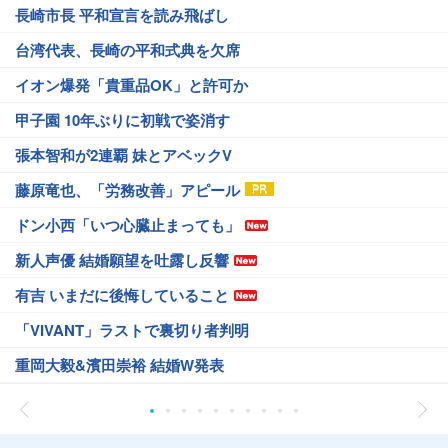
長崎市長 平和宣言を読み飛ばし
台湾代表、長崎の平和式典を欠席
イオン爆発「貴重品OK」と許可か
甲子園 10年ぶりに初戦で姿消す
張本智和が2連覇 妹とアベックV
藤原竜也、「労務改善」アピール
ドン小西「いつ心臓止まっても」
新人声優 結婚願望を吐露し反響
有吉 いまだに後悔していること
「VIVANT」ラストで裏切り者判明
重岡大毅&濱田崇裕 結婚W発表