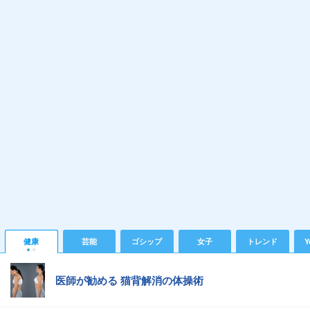
健康
芸能
ゴシップ
女子
トレンド
Y
医師が勧める 猫背解消の体操術