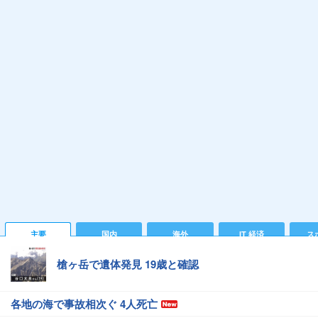
主要
国内
海外
IT 経済
ス
槍ヶ岳で遺体発見 19歳と確認
各地の海で事故相次ぐ 4人死亡