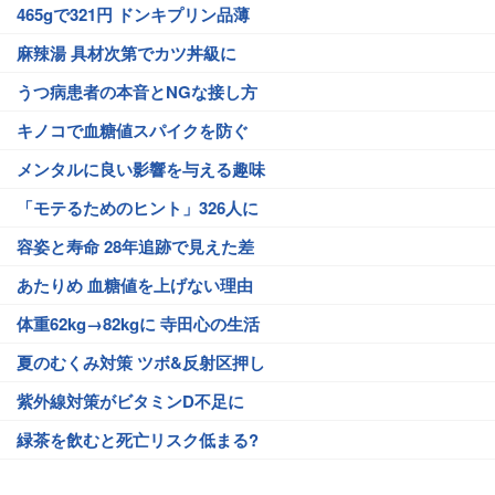
465gで321円 ドンキプリン品薄
麻辣湯 具材次第でカツ丼級に
うつ病患者の本音とNGな接し方
キノコで血糖値スパイクを防ぐ
メンタルに良い影響を与える趣味
「モテるためのヒント」326人に
容姿と寿命 28年追跡で見えた差
あたりめ 血糖値を上げない理由
体重62kg→82kgに 寺田心の生活
夏のむくみ対策 ツボ&反射区押し
紫外線対策がビタミンD不足に
緑茶を飲むと死亡リスク低まる?