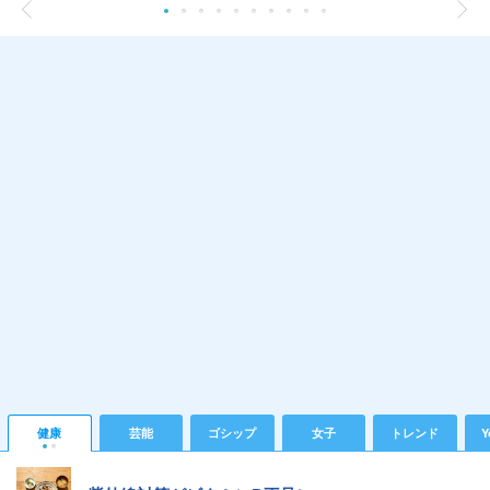
健康
芸能
ゴシップ
女子
トレンド
Y