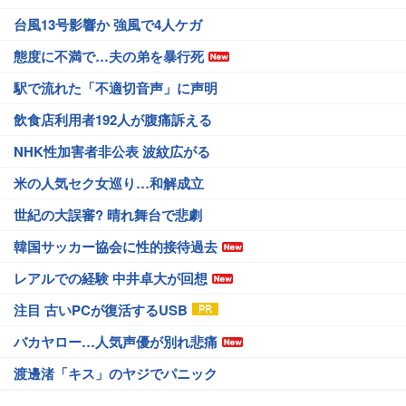
台風13号影響か 強風で4人ケガ
態度に不満で…夫の弟を暴行死
駅で流れた「不適切音声」に声明
飲食店利用者192人が腹痛訴える
NHK性加害者非公表 波紋広がる
米の人気セク女巡り…和解成立
世紀の大誤審? 晴れ舞台で悲劇
韓国サッカー協会に性的接待過去
レアルでの経験 中井卓大が回想
注目 古いPCが復活するUSB
バカヤロー…人気声優が別れ悲痛
渡邊渚「キス」のヤジでパニック