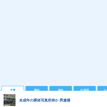
主要
国内
海外
IT 経済
ス
未成年の裸体写真所持か 男逮捕