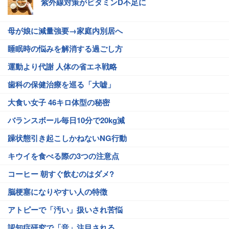
紫外線対策がビタミンD不足に
母が娘に減量強要→家庭内別居へ
睡眠時の悩みを解消する過ごし方
運動より代謝 人体の省エネ戦略
歯科の保健治療を巡る「大嘘」
大食い女子 46キロ体型の秘密
バランスボール毎日10分で20kg減
躁状態引き起こしかねないNG行動
キウイを食べる際の3つの注意点
コーヒー 朝すぐ飲むのはダメ?
脳梗塞になりやすい人の特徴
アトピーで「汚い」扱いされ苦悩
認知症研究で「音」注目される