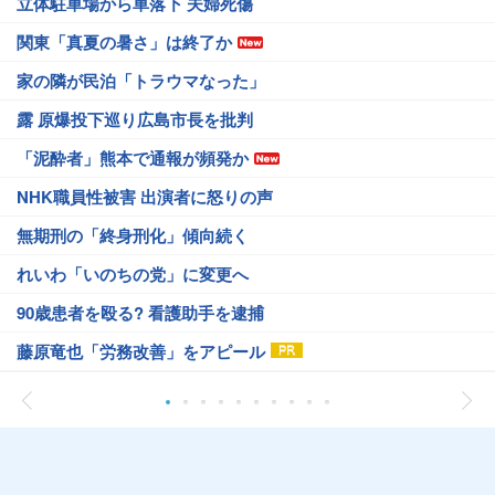
立体駐車場から車落下 夫婦死傷
関東「真夏の暑さ」は終了か
家の隣が民泊「トラウマなった」
露 原爆投下巡り広島市長を批判
「泥酔者」熊本で通報が頻発か
NHK職員性被害 出演者に怒りの声
無期刑の「終身刑化」傾向続く
れいわ「いのちの党」に変更へ
90歳患者を殴る? 看護助手を逮捕
藤原竜也「労務改善」をアピール