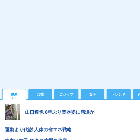
健康
芸能
ゴシップ
女子
トレンド
Y
山口達也 8年ぶり楽器姿に感涙か
運動より代謝 人体の省エネ戦略