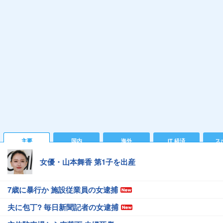
主要
国内
海外
IT 経済
ス
女優・山本舞香 第1子を出産
7歳に暴行か 施設従業員の女逮捕
夫に包丁? 毎日新聞記者の女逮捕