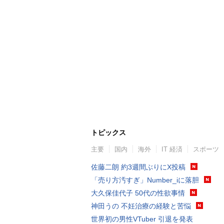
トピックス
主要
国内
海外
IT 経済
スポーツ
佐藤二朗 約3週間ぶりにX投稿
「売り方汚すぎ」Number_iに落胆
大久保佳代子 50代の性欲事情
神田うの 不妊治療の経験と苦悩
世界初の男性VTuber 引退を発表