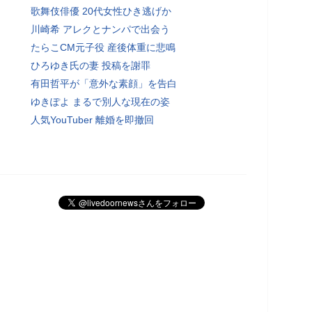
歌舞伎俳優 20代女性ひき逃げか
川崎希 アレクとナンパで出会う
たらこCM元子役 産後体重に悲鳴
ひろゆき氏の妻 投稿を謝罪
有田哲平が「意外な素顔」を告白
ゆきぽよ まるで別人な現在の姿
人気YouTuber 離婚を即撤回