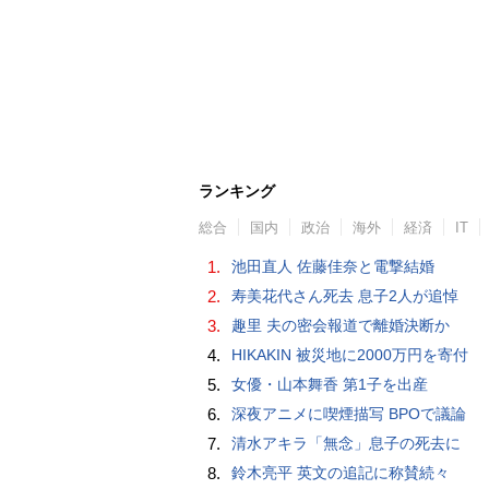
ランキング
総合
国内
政治
海外
経済
IT
1.
池田直人 佐藤佳奈と電撃結婚
2.
寿美花代さん死去 息子2人が追悼
3.
趣里 夫の密会報道で離婚決断か
4.
HIKAKIN 被災地に2000万円を寄付
5.
女優・山本舞香 第1子を出産
6.
深夜アニメに喫煙描写 BPOで議論
7.
清水アキラ「無念」息子の死去に
8.
鈴木亮平 英文の追記に称賛続々