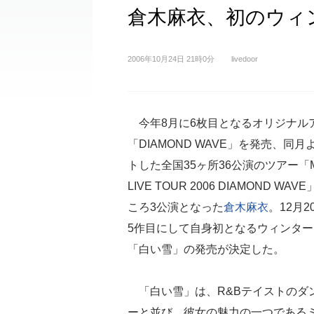
倉木麻衣、初のウィ
2006年10月24日 21時0分
livedoor
今年8月に6枚目となるオリジナル
「DIAMOND WAVE」を発売、同
トした全国35ヶ所36公演のツアー「Mai 
LIVE TOUR 2006 DIAMOND WA
ころ3公演となった
倉木麻衣
。12月2
5作目にして自身初となるウィンタ
「白い雪」の発売が決定した。
「白い雪」は、R&Bテイストのダ
ーと並び、彼女の魅力の一つである