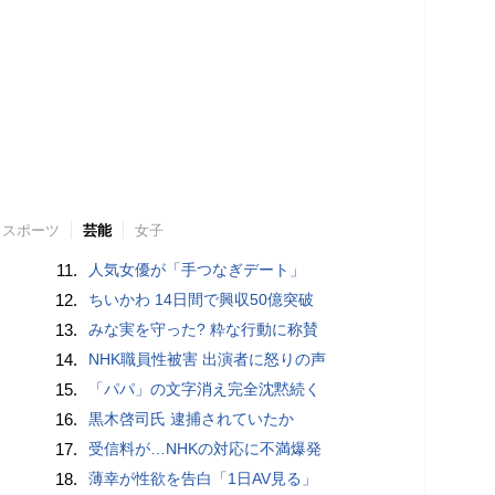
スポーツ
芸能
女子
11.
人気女優が「手つなぎデート」
12.
ちいかわ 14日間で興収50億突破
13.
みな実を守った? 粋な行動に称賛
14.
NHK職員性被害 出演者に怒りの声
15.
「パパ」の文字消え完全沈黙続く
16.
黒木啓司氏 逮捕されていたか
17.
受信料が…NHKの対応に不満爆発
18.
薄幸が性欲を告白「1日AV見る」