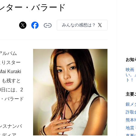
ンター・バラード
みんなの感想は？
アルバム
お知
月よりスター
映画
Kuraki
い。
ト！
VE」も残すと
0日には、2
主要
ー・バラード
銀メ
詐取
熊本
ンスナンバ
地震
ミディア
真夏