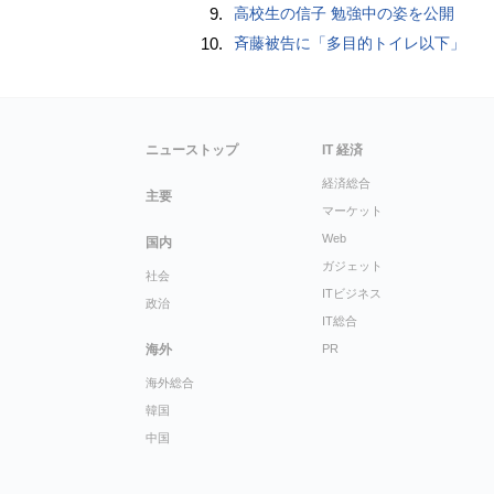
9.
高校生の信子 勉強中の姿を公開
10.
斉藤被告に「多目的トイレ以下」
ニューストップ
IT 経済
経済総合
主要
マーケット
Web
国内
ガジェット
社会
ITビジネス
政治
IT総合
海外
PR
海外総合
韓国
中国