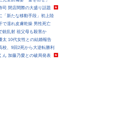
寿司 閉店間際の大盛り話題
に「新たな移動手段」初上陸
汗で濡れ皮膚乾燥 男性死亡
で銃乱射 祖父母も殺害か
優太 10代女性との結婚報告
高校、9回2死から大逆転勝利
くん 加藤乃愛との破局発表