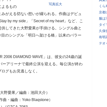
写真拡大
くら
によるもの
京都
よみがえる切ない想いが綴られる。作曲はデビュ
服は
Stay by my side」「Secret of my heart」など、こ
タイ
提供してきた大野愛果が手掛ける。シングル曲と
久保
18作目のシングル「明日へ架ける橋」以来のバラー
有明
テオ
UR 2006 DIAMOND WAVE」は、彼女の24歳の誕
ーパーアリーナで最終公演を迎える。毎公演が終わ
ブログもお見逃しなく。
大野愛果／編曲：池田大介）
作曲・編曲：Yoko Blaqstone）
 / GZCA-7083