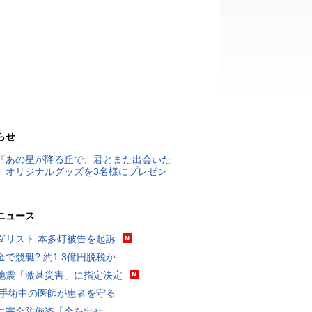
らせ
『あの星が降る丘で、君とまた出会いた
』オリジナルグッズを3名様にプレゼン
ニュース
ダリスト 本多灯被告を起訴
金で競艇? 約1.3億円脱税か
地震「激甚災害」に指定決定
 手術中の医師が患者を守る
に完全防備姿「金を出せ」