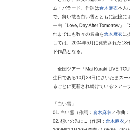
ム・バラード。作詞は
倉木麻衣
本人
で、舞い散る白い雪とともに記憶に
ー曲「Love, Day After Tomorrow」「
れまでにも数々の名曲を
倉木麻衣
に
しては、2004年5月に発売された
ド作品となる。
全国ツアー「Mai Kuraki LIVE TO
生日である10月28日にさいたまス
るごとに更新され続けているツアー
「白い雪」
01. 白い雪（作詞：
倉木麻衣
／作曲：
02. 想いの先に...（作詞：
倉木麻衣
／
2006年12月20日発売 / 1,050円（税込）