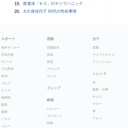
19.
渡邊渚「キス」のヤジでパニック
20.
大久保佳代子 50代の性欲事情
スポーツ
芸能
女子
海外サッカー
芸能総合
恋愛
日本代表
音楽
ライフスタイル
Jリーグ
韓流
ファッション
プロ野球
グラビア
トレンド
MLB
テレビ
本
ゴルフ
ゴシップ
教育・仕事
テニス
からだ
格闘技
映画
マネー
競馬
レビュー
車
相撲
プレゼント
グルメ
バスケ
特集
バレー