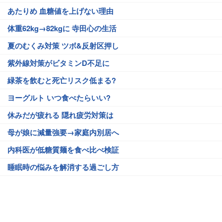
あたりめ 血糖値を上げない理由
体重62kg→82kgに 寺田心の生活
夏のむくみ対策 ツボ&反射区押し
紫外線対策がビタミンD不足に
緑茶を飲むと死亡リスク低まる?
ヨーグルト いつ食べたらいい?
休みだが疲れる 隠れ疲労対策は
母が娘に減量強要→家庭内別居へ
内科医が低糖質麺を食べ比べ検証
睡眠時の悩みを解消する過ごし方