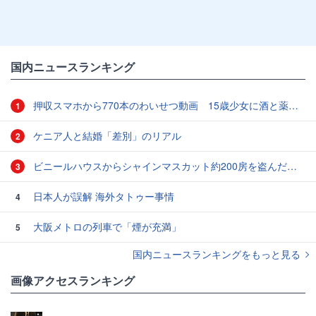
国内ニュースランキング
押収スマホから770本のわいせつ動画 15歳少女に酒と薬飲ませ性的暴行か 54歳男を再逮捕 「薬もありますよ」とSNSで誘い出し
1
ケニア人と結婚「差別」のリアル
2
ビニールハウスからシャインマスカット約200房を盗んだ疑い ネットで販売か 無職の男（42）逮捕 岡山県警
3
日本人が誤解 海外タトゥー事情
4
大阪メトロの列車で「煙が充満」
5
国内ニュースランキングをもっと見る
画像アクセスランキング