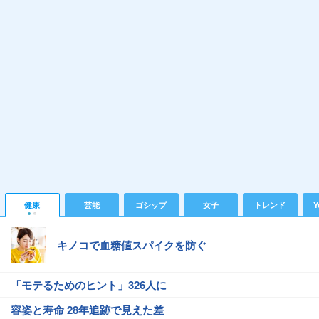
健康
芸能
ゴシップ
女子
トレンド
Y
キノコで血糖値スパイクを防ぐ
「モテるためのヒント」326人に
容姿と寿命 28年追跡で見えた差