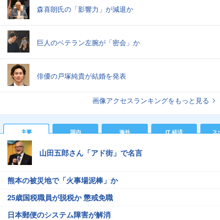
森喜朗氏の「影響力」が減退か
巨人のベテラン左腕が「密会」か
俳優の戸塚純貴が結婚を発表
画像アクセスランキングをもっと見る
主要
国内
海外
IT 経済
ス
山田五郎さん「アド街」で名言
熊本の被災地で「火事場泥棒」か
25歳国税職員が脱税か 懲戒免職
日本郵便のシステム障害が解消