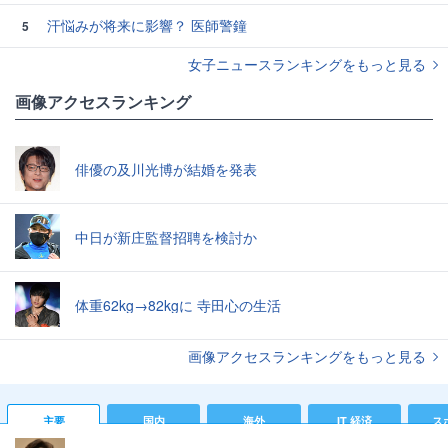
汗悩みが将来に影響？ 医師警鐘
5
女子ニュースランキングをもっと見る
画像アクセスランキング
俳優の及川光博が結婚を発表
中日が新庄監督招聘を検討か
体重62kg→82kgに 寺田心の生活
画像アクセスランキングをもっと見る
主要
国内
海外
IT 経済
ス