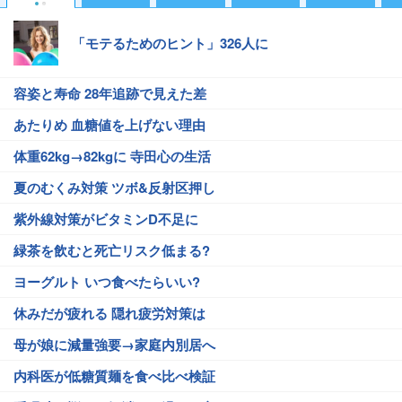
「モテるためのヒント」326人に
容姿と寿命 28年追跡で見えた差
あたりめ 血糖値を上げない理由
体重62kg→82kgに 寺田心の生活
夏のむくみ対策 ツボ&反射区押し
紫外線対策がビタミンD不足に
緑茶を飲むと死亡リスク低まる?
ヨーグルト いつ食べたらいい?
休みだが疲れる 隠れ疲労対策は
母が娘に減量強要→家庭内別居へ
内科医が低糖質麺を食べ比べ検証