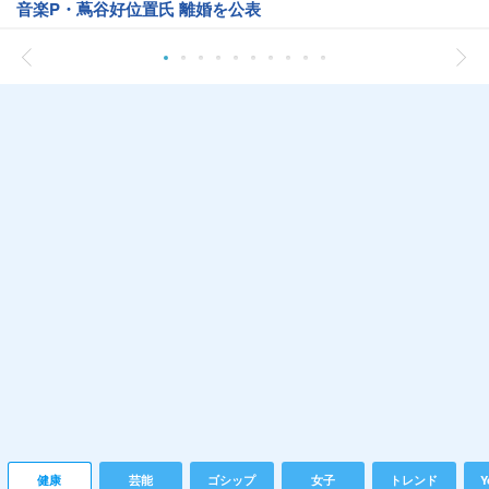
音楽P・蔦谷好位置氏 離婚を公表
健康
芸能
ゴシップ
女子
トレンド
Y