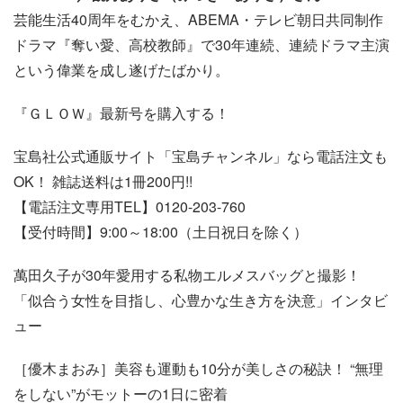
芸能生活40周年をむかえ、ABEMA・テレビ朝日共同制作
ドラマ『奪い愛、高校教師』で30年連続、連続ドラマ主演
という偉業を成し遂げたばかり。
『ＧＬＯＷ』最新号を購入する！
宝島社公式通販サイト「宝島チャンネル」なら電話注文も
OK！ 雑誌送料は1冊200円!!
【電話注文専用TEL】0120-203-760
【受付時間】9:00～18:00（土日祝日を除く）
萬田久子が30年愛用する私物エルメスバッグと撮影！
「似合う女性を目指し、心豊かな生き方を決意」インタビ
ュー
［優木まおみ］美容も運動も10分が美しさの秘訣！ “無理
をしない”がモットーの1日に密着