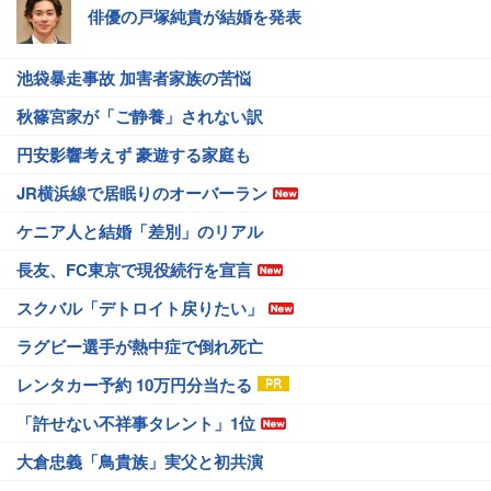
俳優の戸塚純貴が結婚を発表
池袋暴走事故 加害者家族の苦悩
秋篠宮家が「ご静養」されない訳
円安影響考えず 豪遊する家庭も
JR横浜線で居眠りのオーバーラン
ケニア人と結婚「差別」のリアル
長友、FC東京で現役続行を宣言
スクバル「デトロイト戻りたい」
ラグビー選手が熱中症で倒れ死亡
レンタカー予約 10万円分当たる
「許せない不祥事タレント」1位
大倉忠義「鳥貴族」実父と初共演