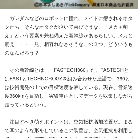
ガンダムなどのロボットに憧れ、メイドに癒されるオタ
クたち。そんなオタクが泣いて喜びそうな、「メカ＋萌
え」という要素を兼ね備えた新幹線があるらしい。メカと
萌え・・・一見、相容れなさそうなこの２つ、どういうも
のなんだろう？
その新幹線とは、「FASTECH360」だ。FASTECHと
はFASTとTECHNOROGYを組み合わせた造語で、360と
は技術開発の上での目標速度を表している。現在、営業速
度360kmを目指し、実験車両としてデータを収集しながら
走っているという。
注目すべき萌えポイントは、空気抵抗増加装置だ。まる
で耳のような形をしているこの装置は、空気抵抗を利用し