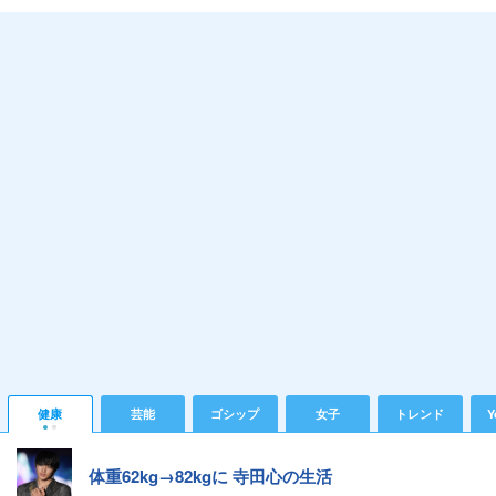
健康
芸能
ゴシップ
女子
トレンド
Y
体重62kg→82kgに 寺田心の生活