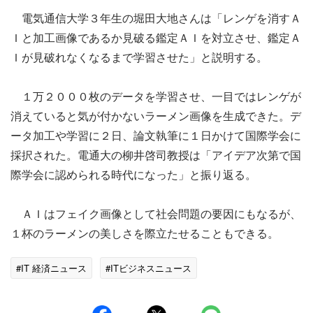
電気通信大学３年生の堀田大地さんは「レンゲを消すＡ
Ｉと加工画像であるか見破る鑑定ＡＩを対立させ、鑑定Ａ
Ｉが見破れなくなるまで学習させた」と説明する。
１万２０００枚のデータを学習させ、一目ではレンゲが
消えていると気が付かないラーメン画像を生成できた。デ
ータ加工や学習に２日、論文執筆に１日かけて国際学会に
採択された。電通大の柳井啓司教授は「アイデア次第で国
際学会に認められる時代になった」と振り返る。
ＡＩはフェイク画像として社会問題の要因にもなるが、
１杯のラーメンの美しさを際立たせることもできる。
#IT 経済ニュース
#ITビジネスニュース