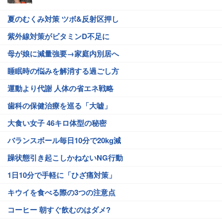
夏のむくみ対策 ツボ&反射区押し
紫外線対策がビタミンD不足に
母が娘に減量強要→家庭内別居へ
睡眠時の悩みを解消する過ごし方
運動より代謝 人体の省エネ戦略
歯科の保健治療を巡る「大嘘」
大食い女子 46キロ体型の秘密
バランスボール毎日10分で20kg減
躁状態引き起こしかねないNG行動
1日10分で手軽に「ひざ痛対策」
キウイを食べる際の3つの注意点
コーヒー 朝すぐ飲むのはダメ?