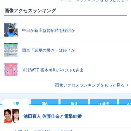
画像アクセスランキング
中日が新庄監督招聘を検討か
関東「真夏の暑さ」は終了か
卓球WTT 張本美和がベスト8進出
画像アクセスランキングをもっと見る
主要
国内
海外
IT 経済
ス
池田直人 佐藤佳奈と電撃結婚