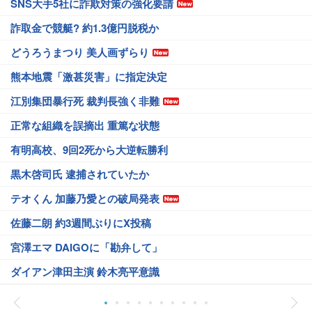
SNS大手5社に詐欺対策の強化要請
詐取金で競艇? 約1.3億円脱税か
どうろうまつり 美人画ずらり
熊本地震「激甚災害」に指定決定
江別集団暴行死 裁判長強く非難
正常な組織を誤摘出 重篤な状態
有明高校、9回2死から大逆転勝利
黒木啓司氏 逮捕されていたか
テオくん 加藤乃愛との破局発表
佐藤二朗 約3週間ぶりにX投稿
宮澤エマ DAIGOに「勘弁して」
ダイアン津田主演 鈴木亮平意識