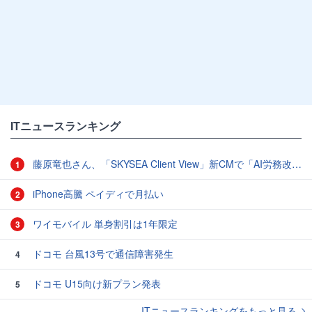
ITニュースランキング
藤原竜也さん、「SKYSEA Client View」新CMで「AI労務改善」をアピール 働き方をAIが分析したら「すぐに休んで」と言われる？
1
iPhone高騰 ペイディで月払い
2
ワイモバイル 単身割引は1年限定
3
ドコモ 台風13号で通信障害発生
4
ドコモ U15向け新プラン発表
5
ITニュースランキングをもっと見る