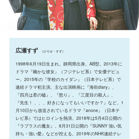
広瀬すず
（ひろせ・すず）
1998年6月19日生まれ。静岡県出身。AB型。2013年に
ドラマ『幽かな彼女』（フジテレビ系）で女優デビュ
ー。2015年の『学校のカイダン』（日本テレビ系）で
連続ドラマ初主演。主な出演映画に『海街diary』、
『四月は君の嘘』、『怒り』、『三度目の殺人』、
『先生！ 、、、好きになってもいいですか？』など。1
月10日から放送されているドラマ『anone』（日本テ
レビ系）ではヒロインを熱演。2018年は5月4日公開の
『ラプラスの魔女』、8月31日公開の『SUNNY 強い気
持ち・強い愛』などが控える。2019年のNHK連続テレ