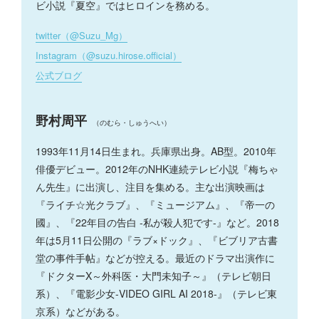
ビ小説『夏空』ではヒロインを務める。
twitter（@Suzu_Mg）
Instagram（@suzu.hirose.official）
公式ブログ
野村周平
（のむら・しゅうへい）
1993年11月14日生まれ。兵庫県出身。AB型。2010年
俳優デビュー。2012年のNHK連続テレビ小説『梅ちゃ
ん先生』に出演し、注目を集める。主な出演映画は
『ライチ☆光クラブ』、『ミュージアム』、『帝一の
國』、『22年目の告白 -私が殺人犯です-』など。2018
年は5月11日公開の『ラブ×ドック』、『ビブリア古書
堂の事件手帖』などが控える。最近のドラマ出演作に
『ドクターX～外科医・大門未知子～』（テレビ朝日
系）、『電影少女-VIDEO GIRL AI 2018-』（テレビ東
京系）などがある。