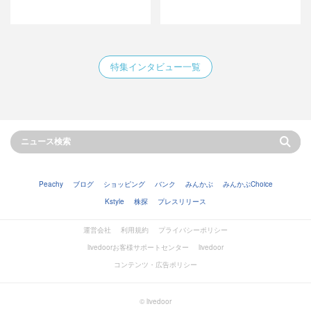
特集インタビュー一覧
Peachy
ブログ
ショッピング
バンク
みんかぶ
みんかぶChoice
Kstyle
株探
プレスリリース
運営会社
利用規約
プライバシーポリシー
livedoorお客様サポートセンター
livedoor
コンテンツ・広告ポリシー
© livedoor