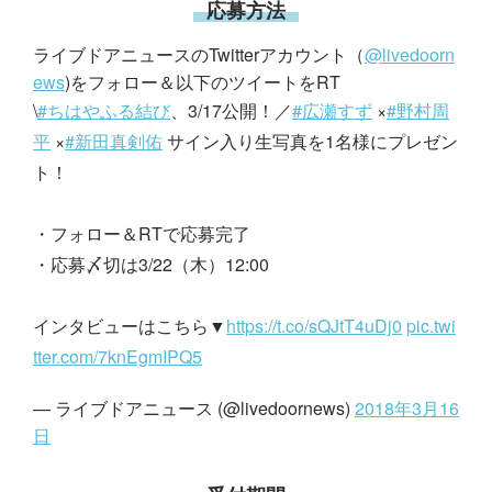
応募方法
ライブドアニュースのTwitterアカウント（
@livedoorn
ews
)をフォロー＆以下のツイートをRT
\
#ちはやふる結び
、3/17公開！／
#広瀬すず
×
#野村周
平
×
#新田真剣佑
サイン入り生写真を1名様にプレゼン
ト！
・フォロー＆RTで応募完了
・応募〆切は3/22（木）12:00
インタビューはこちら▼
https://t.co/sQJtT4uDj0
pic.twi
tter.com/7knEgmIPQ5
— ライブドアニュース (@livedoornews)
2018年3月16
日