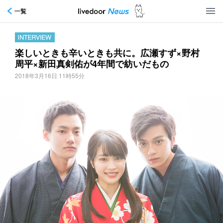
一覧
楽しいときも辛いときも共に。広瀬すず×野村
周平×新田真剣佑が4年間で紡いだもの
2018年3月16日 11時55分