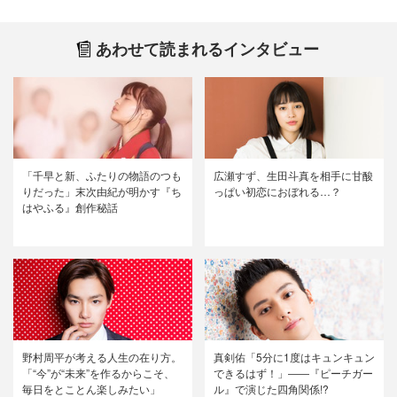
あわせて読まれるインタビュー
「千早と新、ふたりの物語のつも
広瀬すず、生田斗真を相手に甘酸
りだった」末次由紀が明かす『ち
っぱい初恋におぼれる…？
はやふる』創作秘話
野村周平が考える人生の在り方。
真剣佑「5分に1度はキュンキュン
「“今”が“未来”を作るからこそ、
できるはず！」――『ピーチガー
毎日をとことん楽しみたい」
ル』で演じた四角関係!?