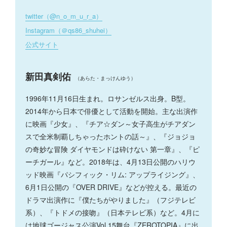
twitter（@n_o_m_u_r_a）
Instagram（＠qs86_shuhei）
公式サイト
新田真剣佑
（あらた・まっけんゆう）
1996年11月16日生まれ。ロサンゼルス出身。B型。
2014年から日本で俳優として活動を開始。主な出演作
に映画『少女』、『チア☆ダン～女子高生がチアダン
スで全米制覇しちゃったホントの話～』、『ジョジョ
の奇妙な冒険 ダイヤモンドは砕けない 第一章』、『ピ
ーチガール』など。2018年は、4月13日公開のハリウ
ッド映画『パシフィック・リム: アップライジング』、
6月1日公開の『OVER DRIVE』などが控える。最近の
ドラマ出演作に『僕たちがやりました』（フジテレビ
系）、『トドメの接吻』（日本テレビ系）など。4月に
は地球ゴージャス公演Vol.15舞台『ZEROTOPIA』に出