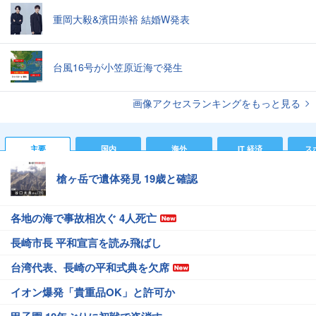
重岡大毅&濱田崇裕 結婚W発表
台風16号が小笠原近海で発生
画像アクセスランキングをもっと見る
主要
国内
海外
IT 経済
ス
槍ヶ岳で遺体発見 19歳と確認
各地の海で事故相次ぐ 4人死亡
長崎市長 平和宣言を読み飛ばし
台湾代表、長崎の平和式典を欠席
イオン爆発「貴重品OK」と許可か