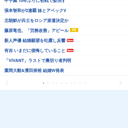
甲子園 10年ぶりに初戦で姿消す
張本智和が2連覇 妹とアベックV
北朝鮮が兵士をロシア派遣決定か
藤原竜也、「労務改善」アピール
新人声優 結婚願望を吐露し反響
有吉 いまだに後悔していること
「VIVANT」ラストで裏切り者判明
重岡大毅&濱田崇裕 結婚W発表