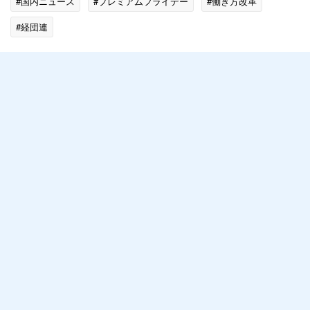
#国内ニュース
#プレミアムフライデー
#働き方改革
#経団連