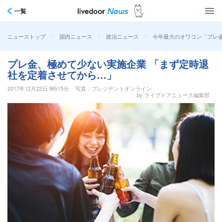
一覧
>
>
>
今年最大のオワコン「プレ
ニューストップ
国内ニュース
政治ニュース
プレ金、極めて少ない実施企業 「まず定時退
社を定着させてから…」
2017年12月22日 9時15分
写真：プレジデントオンライン
by ライブドアニュース編集部