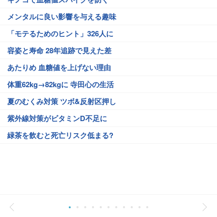
メンタルに良い影響を与える趣味
「モテるためのヒント」326人に
容姿と寿命 28年追跡で見えた差
あたりめ 血糖値を上げない理由
体重62kg→82kgに 寺田心の生活
夏のむくみ対策 ツボ&反射区押し
紫外線対策がビタミンD不足に
緑茶を飲むと死亡リスク低まる?