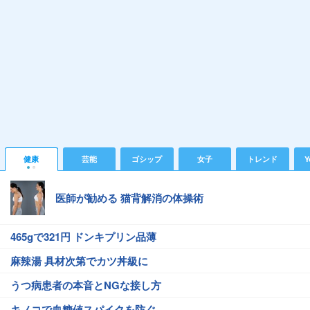
健康
芸能
ゴシップ
女子
トレンド
Y
医師が勧める 猫背解消の体操術
465gで321円 ドンキプリン品薄
麻辣湯 具材次第でカツ丼級に
うつ病患者の本音とNGな接し方
キノコで血糖値スパイクを防ぐ