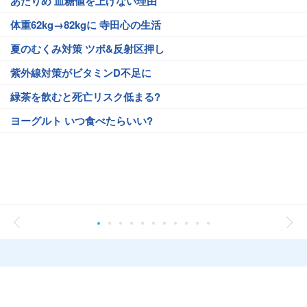
あたりめ 血糖値を上げない理由
体重62kg→82kgに 寺田心の生活
夏のむくみ対策 ツボ&反射区押し
紫外線対策がビタミンD不足に
緑茶を飲むと死亡リスク低まる?
ヨーグルト いつ食べたらいい?