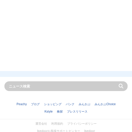
Peachy
ブログ
ショッピング
バンク
みんかぶ
みんかぶChoice
Kstyle
株探
プレスリリース
運営会社
利用規約
プライバシーポリシー
livedoorお客様サポートセンター
livedoor