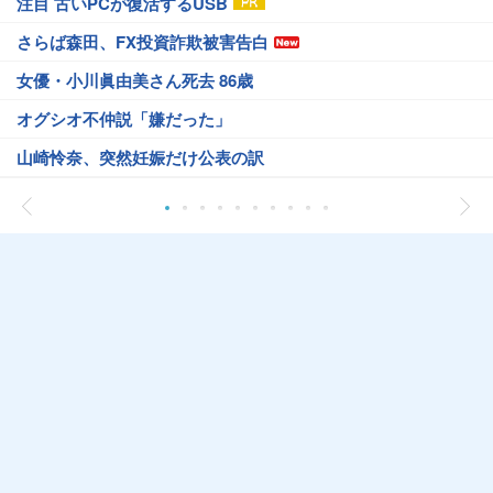
注目 古いPCが復活するUSB
さらば森田、FX投資詐欺被害告白
女優・小川眞由美さん死去 86歳
オグシオ不仲説「嫌だった」
山崎怜奈、突然妊娠だけ公表の訳