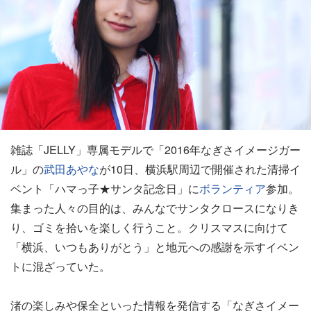
雑誌「JELLY」専属モデルで「2016年なぎさイメージガー
ル」の
武田あやな
が10日、横浜駅周辺で開催された清掃イ
ベント「ハマっ子★サンタ記念日」に
ボランティア
参加。
集まった人々の目的は、みんなでサンタクロースになりき
り、ゴミを拾いを楽しく行うこと。クリスマスに向けて
「横浜、いつもありがとう」と地元への感謝を示すイベン
トに混ざっていた。
渚の楽しみや保全といった情報を発信する「なぎさイメー