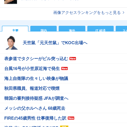
画像アクセスランキングをもっと見る
主要
国内
海外
IT 経済
ス
天竺鼠「元天竺鼠」でKOC出場へ
表参道でタクシーがビル突っ込む
台風16号が小笠原近海で発生
海上自衛隊の生々しい映像が物議
秋田県職員、報道対応で喫煙
韓国の審判接待疑惑 JFAが調査へ
メッシの父ホルヘさん 68歳死去
FIREの45歳男性 仕事復帰した訳