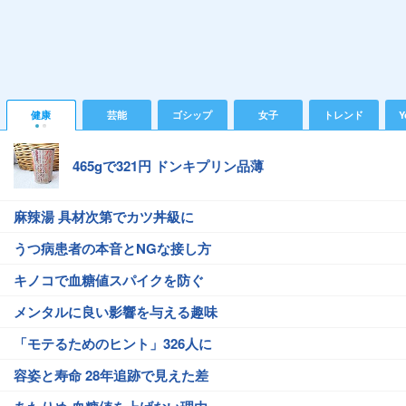
健康
芸能
ゴシップ
女子
トレンド
Y
465gで321円 ドンキプリン品薄
麻辣湯 具材次第でカツ丼級に
うつ病患者の本音とNGな接し方
キノコで血糖値スパイクを防ぐ
メンタルに良い影響を与える趣味
「モテるためのヒント」326人に
容姿と寿命 28年追跡で見えた差