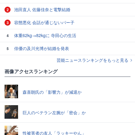
池田直人 佐藤佳奈と電撃結婚
2
容態悪化 会話が通じないパー子
3
体重62kg→82kgに 寺田心の生活
4
俳優の及川光博が結婚を発表
5
芸能ニュースランキングをもっと見る
画像アクセスランキング
森喜朗氏の「影響力」が減退か
巨人のベテラン左腕が「密会」か
性被害者の友人「ラッキーやん」